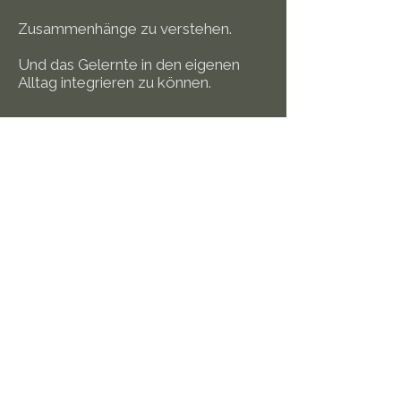
Zusammenhänge zu verstehen.
Und das Gelernte in den eigenen
Alltag integrieren zu können.
Praxis für Körperarbeit &
Entspannung
- Praxisgemeinschaft -
KeNuMa - Entspannung für Körper,
Geist und Seele
&