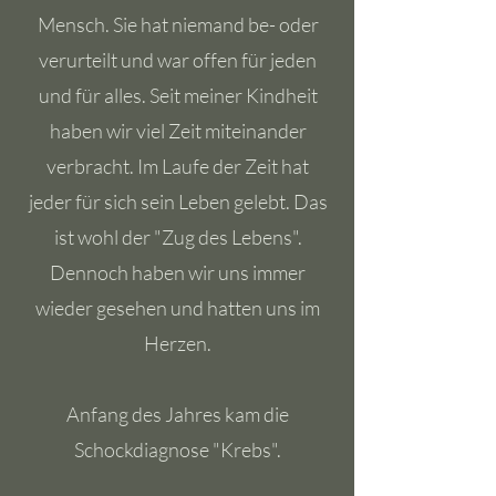
Mensch. Sie hat niemand be- oder
verurteilt und war offen für jeden
und für alles. Seit meiner Kindheit
haben wir viel Zeit miteinander
verbracht. Im Laufe der Zeit hat
jeder für sich sein Leben gelebt. Das
ist wohl der "Zug des Lebens".
Dennoch haben wir uns immer
wieder gesehen und hatten uns im
Herzen.
Anfang des Jahres kam die
Schockdiagnose "Krebs".