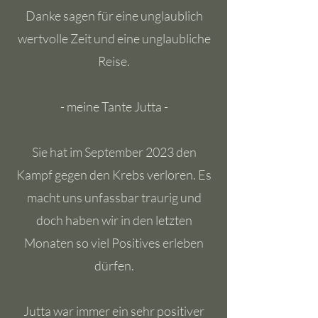
Danke sagen für eine unglaublich
wertvolle Zeit und eine unglaubliche
Reise.
- meine Tante Jutta -
Sie hat im September 2023 den
Kampf gegen den Krebs verloren. Es
macht uns unfassbar traurig und
doch haben wir in den letzten
Monaten so viel Positives erleben
dürfen.
Jutta war immer ein sehr positiver