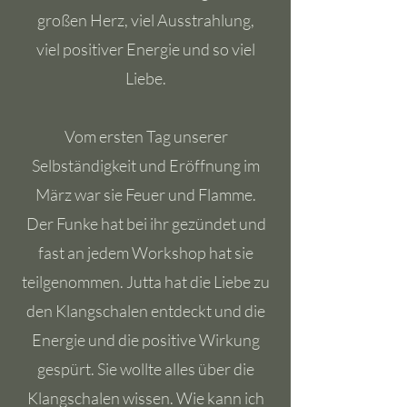
großen Herz, viel Ausstrahlung,
viel positiver Energie und so viel
Liebe.
Vom ersten Tag unserer
Selbständigkeit und Eröffnung im
März war sie Feuer und Flamme.
Der Funke hat bei ihr gezündet und
fast an jedem Workshop hat sie
teilgenommen. Jutta hat die Liebe zu
den Klangschalen entdeckt und die
Energie und die positive Wirkung
gespürt. Sie wollte alles über die
Klangschalen wissen. Wie kann ich