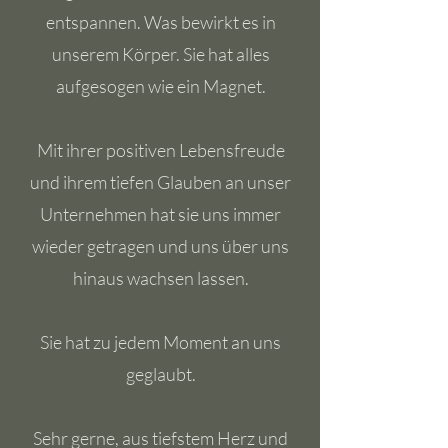
entspannen. Was bewirkt es in
unserem Körper. Sie hat alles
aufgesogen wie ein Magnet.
Mit ihrer positiven Lebensfreude
und ihrem tiefen Glauben an unser
Unternehmen hat sie uns immer
wieder getragen und uns über uns
hinaus wachsen lassen.
Sie hat zu jedem Moment an uns
geglaubt.
Sehr gerne, aus tiefstem Herz und