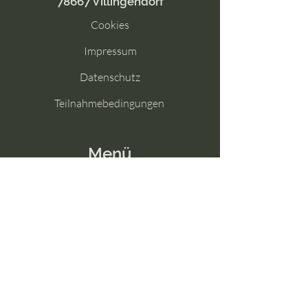
78667 Villingendorf
Cookies
Impressum
Datenschutz
Teilnahmebedingungen
Menü
Start
Wer ist Heike Moosmann?
Wer ist Manuela Brudlo?
Unsere Praxisgemeinschaft
Leistungsübersicht
Terminbuchung
Preise / Gutscheine