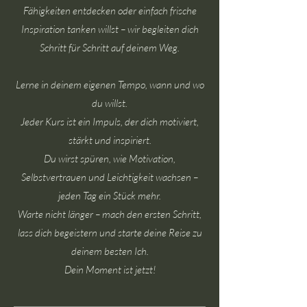
Fähigkeiten entdecken oder einfach frische
Inspiration tanken willst – wir begleiten dich
Schritt für Schritt auf deinem Weg.
Lerne in deinem eigenen Tempo, wann und wo
du willst.
Jeder Kurs ist ein Impuls, der dich motiviert,
stärkt und inspiriert.
Du wirst spüren, wie Motivation,
Selbstvertrauen und Leichtigkeit wachsen –
jeden Tag ein Stück mehr.
Warte nicht länger – mach den ersten Schritt,
lass dich begeistern und starte deine Reise zu
deinem besten Ich.
Dein Moment ist jetzt!