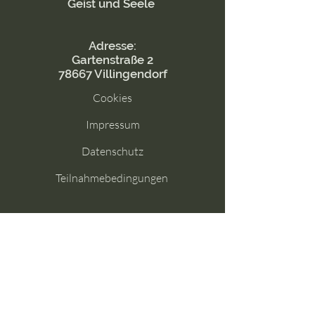
Geist und Seele
Adresse:
Gartenstraße 2
78667 Villingendorf
Cookies
Impressum
Datenschutz
Teilnahmebedingungen
Menü
Start
Wer ist Heike Moosmann?
Wer ist Manuela Brudlo?