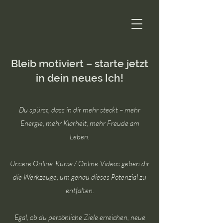
Bleib motiviert – starte jetzt
in dein neues Ich!
Du spürst, dass in dir mehr steckt – mehr
Energie, mehr Klarheit, mehr Freude am
Leben.
Unsere Online-Kurse / Online-Videos geben dir
die Werkzeuge, um genau dieses Potenzial zu
entfalten.
Egal, ob du persönliche Ziele erreichen, neue