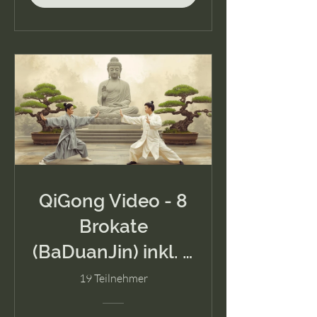
Zehen
QiGong Video - 8
Brokate
(BaDuanJin) inkl. 6
Grundübungen
19 Teilnehmer