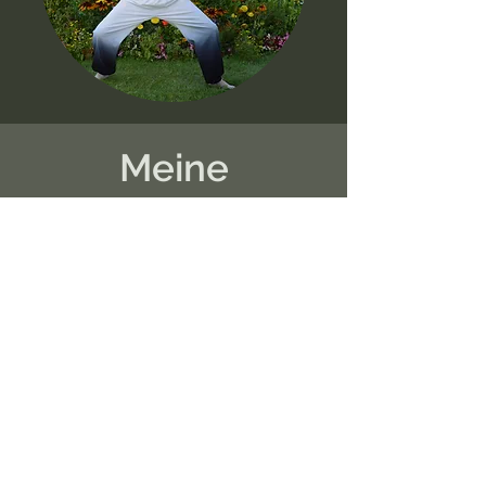
Meine
Schwerpunkte
Engagement - Kompetenz -
Leidenschaft
„Was du suchst, sucht dich.”