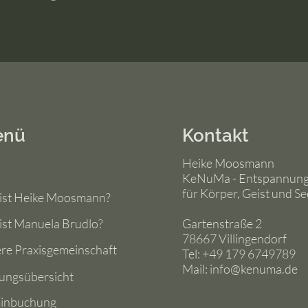
enü
Kontakt
Heike Moosmann
KeNuMa - Entspannun
für Körper, Geist und Se
ist Heike Moosmann?
ist Manuela Brudlo?
Gartenstraße 2
78667 Villingendorf
re Praxisgemeinschaft
Tel: +49 179 6749789
Mail:
info@kenuma.de
tungsübersicht
inbuchung