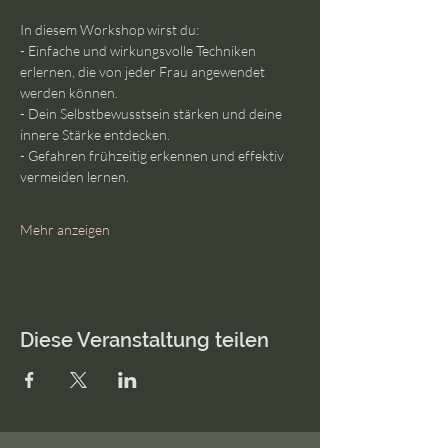
In diesem Workshop wirst du:
- Einfache und wirkungsvolle Techniken 
erlernen, die von jeder Frau angewendet 
werden können.
- Dein Selbstbewusstsein stärken und deine 
innere Stärke entdecken.
- Gefahren frühzeitig erkennen und effektiv 
vermeiden lernen.
Mehr anzeigen
Diese Veranstaltung teilen