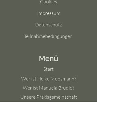
Cookies
Impressum
Datenschutz
Teilnahmebedingungen
Menü
Start
Wer ist Heike Moosmann?
Wer ist Manuela Brudlo?
Unsere Praxisgemeinschaft
Leistungsübersicht
Terminbuchung
Preise / Gutscheine
Termine (Kurse / Workshops)