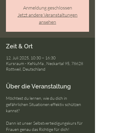
Anmeldung geschlossen
Jetzt andere Veranstaltungen
ansehen
Zeit & Ort
12. Juli 2025, 10:30 – 16:30
Kursraum - KeNuMa , Neckartal 95, 78628
Rottweil, Deutschland
Über die Veranstaltung
Möchtest du lernen, wie du dich in 
gefährlichen Situationen effektiv schützen 
kannst? 
Dann ist unser Selbstverteidigungskurs für 
Frauen genau das Richtige für dich!