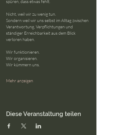
spüren, dass etwas fehlt.
Nicht, weil wir zu wenig tun.
Sondern weil wir uns selbst im Alltag zwischen 
Verantwortung, Verpflichtungen und 
ständiger Erreichbarkeit aus dem Blick 
verloren haben.
Wir funktionieren.
Wir organisieren.
Wir kümmern uns.
Mehr anzeigen
Diese Veranstaltung teilen