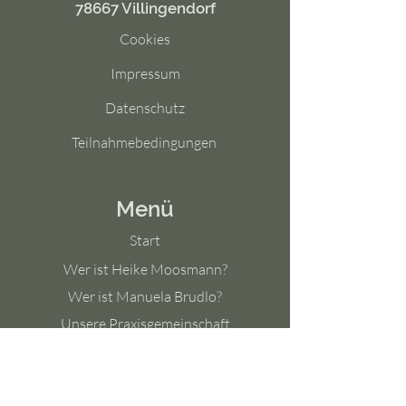
78667 Villingendorf
Cookies
Impressum
Datenschutz
Teilnahmebedingungen
Menü
Start
Wer ist Heike Moosmann?
Wer ist Manuela Brudlo?
Unsere Praxisgemeinschaft
Leistungsübersicht
Terminbuchung
Preise / Gutscheine