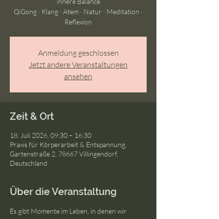
innere Balance
QiGong · Klang · Atem · Natur · Meditation ·
Reflexion
Anmeldung geschlossen
Jetzt andere Veranstaltungen
ansehen
Zeit & Ort
18. Juli 2026, 09:30 – 16:30
Praxis für Körperarbeit & Entspannung,
Gartenstraße 2, 78667 Villingendorf,
Deutschland
Über die Veranstaltung
Es gibt Momente im Leben, in denen wir 