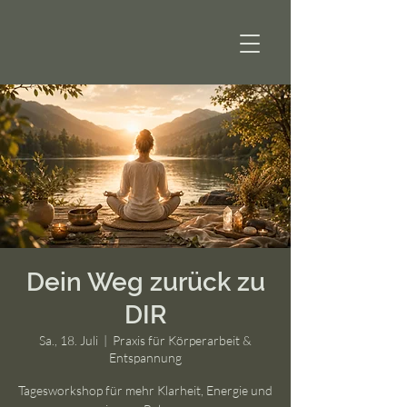
Dein Weg zurück zu
DIR
Sa., 18. Juli
  |  
Praxis für Körperarbeit &
Entspannung
Tagesworkshop für mehr Klarheit, Energie und