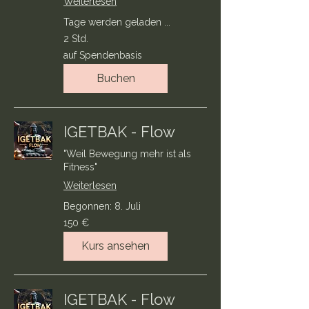
Weiterlesen
Tage werden geladen ...
2 Std.
auf
auf Spendenbasis
Spendenbasis
Buchen
IGETBAK - Flow
"Weil Bewegung mehr ist als
Fitness"
Weiterlesen
Begonnen: 8. Juli
150
150 €
Euro
Kurs ansehen
IGETBAK - Flow