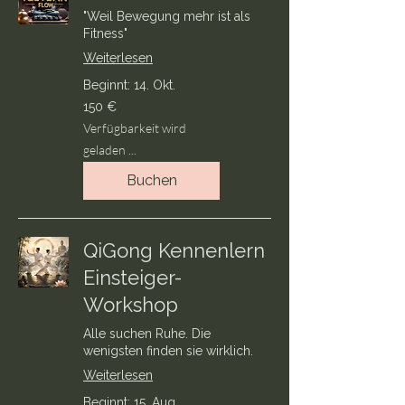
"Weil Bewegung mehr ist als
Fitness"
Weiterlesen
Beginnt: 14. Okt.
150
150 €
Euro
Verfügbarkeit wird
geladen ...
Buchen
QiGong Kennenlern
Einsteiger-
Workshop
Alle suchen Ruhe. Die
wenigsten finden sie wirklich.
Weiterlesen
Beginnt: 15. Aug.