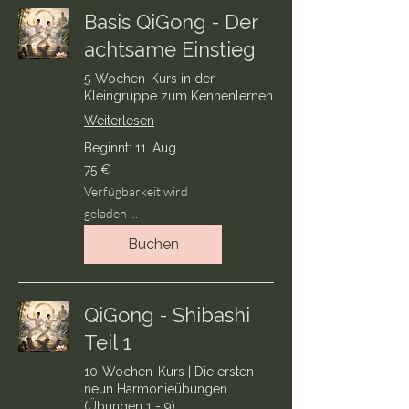
Basis QiGong - Der
achtsame Einstieg
5-Wochen-Kurs in der
Kleingruppe zum Kennenlernen
Weiterlesen
Beginnt: 11. Aug.
75
75 €
Euro
Verfügbarkeit wird
geladen ...
Buchen
QiGong - Shibashi
Teil 1
10-Wochen-Kurs | Die ersten
neun Harmonieübungen
(Übungen 1 - 9)