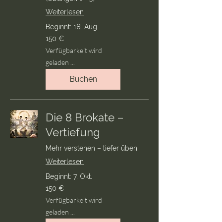
Weiterlesen
Beginnt: 18. Aug.
150
150 €
Euro
Verfügbarkeit wird
geladen ...
Buchen
Die 8 Brokate –
Vertiefung
Mehr verstehen – tiefer üben
Weiterlesen
Beginnt: 7. Okt.
150
150 €
Euro
Verfügbarkeit wird
geladen ...