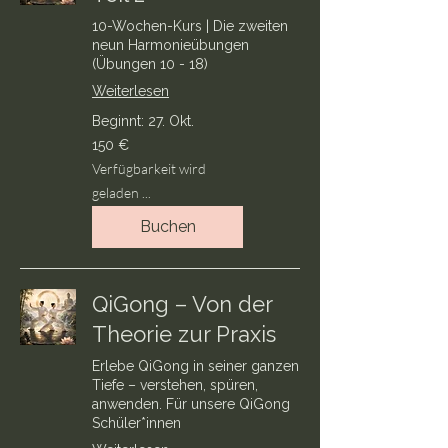
10-Wochen-Kurs | Die zweiten
neun Harmonieübungen
(Übungen 10 - 18)
Weiterlesen
Beginnt: 27. Okt.
150
150 €
Euro
Verfügbarkeit wird
geladen ...
Buchen
QiGong – Von der
Theorie zur Praxis
Erlebe QiGong in seiner ganzen
Tiefe – verstehen, spüren,
anwenden. Für unsere QiGong
Schüler*innen