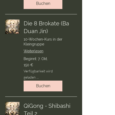
Buchen
Die 8 Brokate (Ba
Duan Jin)
10-Wochen-Kurs in der
Kleingruppe
Weiterlesen
Beginnt: 7. Okt.
150
150 €
Euro
Verfügbarkeit wird
geladen ...
Buchen
QiGong - Shibashi
Teil 2