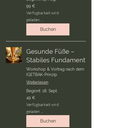
99
99 €
Euro
Verfügbarkeit wird
geladen ...
Buchen
Gesunde Füße –
Stabiles Fundament
Workshop & Vortrag nach dem
IGETBAK-Prinzip
Weiterlesen
Beginnt: 18. Sept.
49
49 €
Euro
Verfügbarkeit wird
geladen ...
Buchen