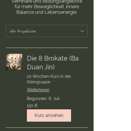
Seminare und Bildungsangebote
für mehr Beweglichkeit, innere
Balance und Lebensenergie.
alle Angebote
Die 8 Brokate (Ba
Duan Jin)
10-Wochen-Kurs in der
Kleingruppe
Weiterlesen
Begonnen: 8. Juli
150
150 €
Euro
Kurs ansehen