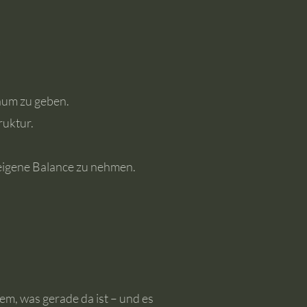
“
Raum zu geben.
ruktur.
ie eigene Balance zu nehmen.
em, was gerade da ist – und es