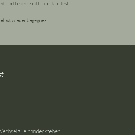
heit und Lebenskraft zurückfindest.
selbst wieder begegnest.
st
Wechsel zueinander stehen,