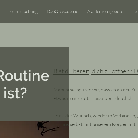
Terminbuchung
DaoQi Akademie
Akademieangebote
Le
Routine
Bist du bereit, dich zu öffnen? 
 ist?
Manchmal spüren wir, dass es an der Zeit
Etwas in uns ruft – leise, aber deutlich.
Es ist der Wunsch, wieder in Verbindun
mit uns selbst, mit unserem Körper, mit