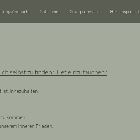
istungsübersicht
Gutscheine
Sturzprophylaxe
Herzensprojekt
Dich selbst zu finden? Tief einzutauchen?
 ist, innezuhalten.
g zu kommen:
 unserem inneren Frieden.