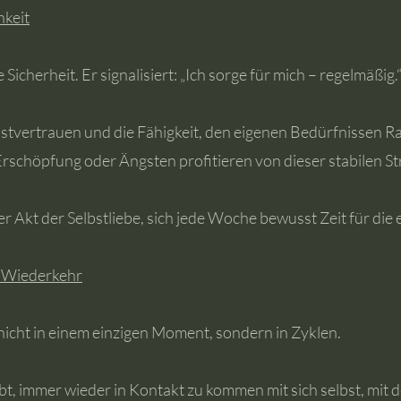
hkeit
 Sicherheit. Er signalisiert: „Ich sorge für mich – regelmäßig.
bstvertrauen und die Fähigkeit, den eigenen Bedürfnissen 
rschöpfung oder Ängsten profitieren von dieser stabilen St
oller Akt der Selbstliebe, sich jede Woche bewusst Zeit für d
d Wiederkehr
 nicht in einem einzigen Moment, sondern in Zyklen.
bt, immer wieder in Kontakt zu kommen mit sich selbst, mit d