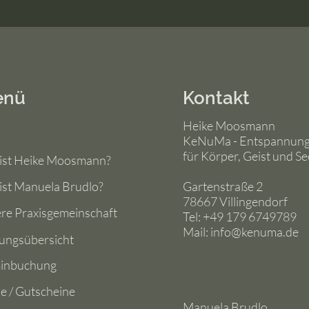
enü
Kontakt
Heike Moosmann
KeNuMa - Entspannun
für Körper, Geist und Se
ist Heike Moosmann?
ist Manuela Brudlo?
Gartenstraße 2
78667 Villingendorf
re Praxisgemeinschaft
Tel: +49 179 6749789
Mail:
info@kenuma.de
tungsübersicht
inbuchung
se / Gutscheine
Manuela Brudlo