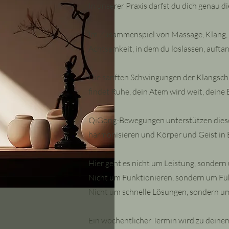
In unserer Praxis darfst du dich genau
Im Zusammenspiel von Massage, Klang, 
Achtsamkeit, in dem du loslassen, auft
Die sanften Schwingungen der Klangscha
findet Ruhe, dein Atem wird weit, deine 
QiGong-Bewegungen unterstützen diesen
harmonisieren und Körper und Geist in 
Hier geht es nicht um Leistung, sonde
Nicht um Funktionieren, sondern um Fü
Nicht um schnelle Lösungen, sondern um
Ein wöchentlicher Termin wird zu deinem