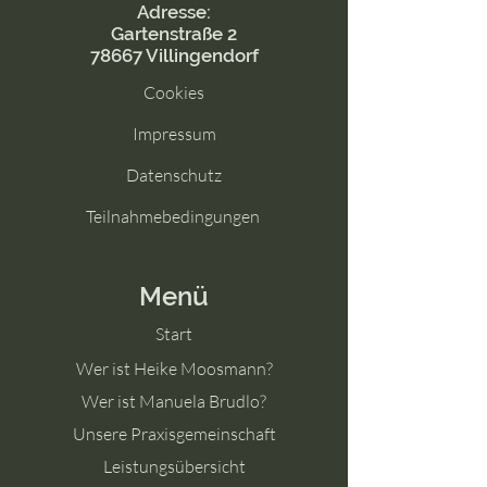
Adresse:
Gartenstraße 2
78667 Villingendorf
Cookies
Impressum
Datenschutz
Teilnahmebedingungen
Menü
Start
Wer ist Heike Moosmann?
Wer ist Manuela Brudlo?
Unsere Praxisgemeinschaft
Leistungsübersicht