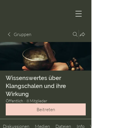
Gruppen
Wissenswertes über
Klangschalen und ihre
Wirkung
Öffentlich
·
8 Mitglieder
Beitreten
Diskussionen
Medien
Dateien
Info
Veranstaltungen