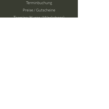
Terminbuchung
Preise / Gutscheine
Termine (Kurse / Workshops)
Kontakt
Heike Moosmann
KeNuMa - Entspannung
für Körper, Geist und Seele
Gartenstraße 2
78667 Villingendorf
Tel:
+49 179 6749789
Mail:
info@kenuma.de
Manuela Brudlo
MaNuKe - Wellness
für Körper, Geist und Seele
Gartenstraße 2